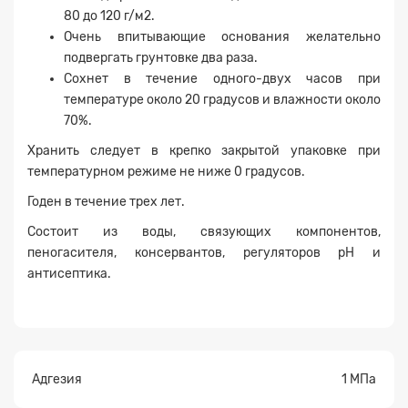
80 до 120 г/м2.
Очень впитывающие основания желательно
подвергать грунтовке два раза.
Сохнет в течение одного-двух часов при
температуре около 20 градусов и влажности около
70%.
Хранить следует в крепко закрытой упаковке при
Заявка на расчет
×
температурном режиме не ниже 0 градусов.
Годен в течение трех лет.
Состоит из воды, связующих компонентов,
пеногасителя, консервантов, регуляторов рН и
антисептика.
Прикрепите
Адгезия
1 МПа
файл