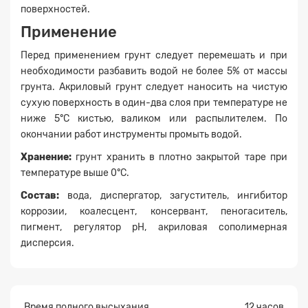
поверхностей.
Применение
Перед применением грунт следует перемешать и при
необходимости разбавить водой не более 5% от массы
грунта. Акриловый грунт следует наносить на чистую
сухую поверхность в один-два слоя при температуре не
ниже 5°С кистью, валиком или распылителем. По
окончании работ инструменты промыть водой.
Хранение:
грунт хранить в плотно закрытой таре при
Заявка на расчет
×
температуре выше 0°С.
Состав:
вода, диспергатор, загуститель, ингибитор
коррозии, коалесцент, консервант, пеногаситель,
пигмент, регулятор рН, акриловая сополимерная
дисперсия.
Время полного высыхания
12 часов