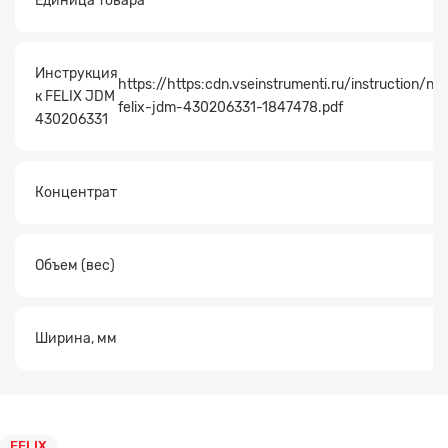
Единица товара
Инструкция
https://https:cdn.vseinstrumenti.ru/instruction/
к FELIX JDM
felix-jdm-430206331-1847478.pdf
430206331
Концентрат
Объем (вес)
Ширина, мм
FELIX