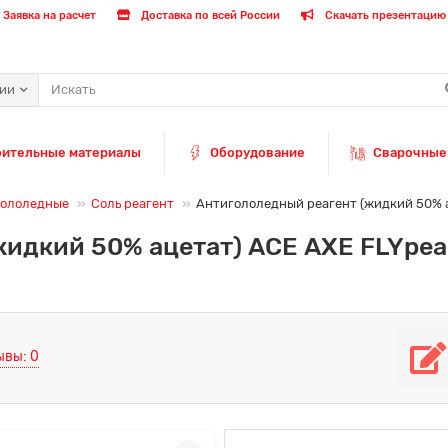
Заявка на расчет
Доставка по всей России
Скачать презентацию 
рии
оительные материалы
Оборудование
Сварочные
гололедные
Соль реагент
Антигололедный реагент (жидкий 50% а
идкий 50% ацетат) ACЕ AXE FLYреаг
ывы: 0