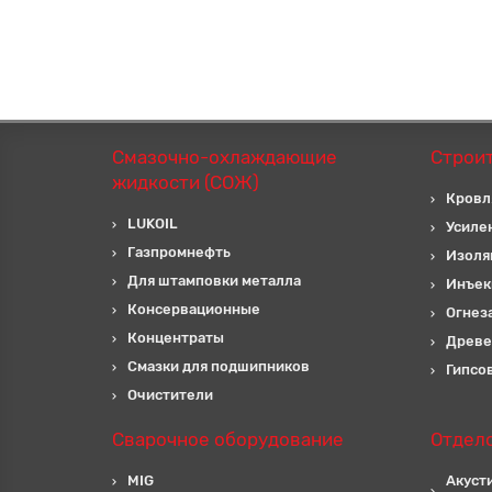
Смазочно-охлаждающие
Строи
жидкости (СОЖ)
Кровл
LUKOIL
Усиле
Газпромнефть
Изоля
Для штамповки металла
Инъек
Консервационные
Огнез
Концентраты
Древе
Смазки для подшипников
Гипсо
Очистители
Сварочное оборудование
Отдел
MIG
Акуст