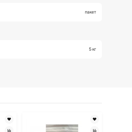
пакет
×
5 кг