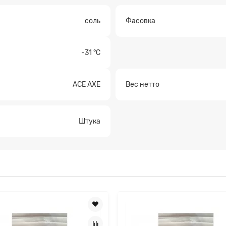
соль
Фасовка
а на расчет
-31 °С
ACE AXE
Вес нетто
Штука
Прикрепите файл