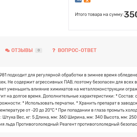
35
Итого товара на сумму:
ОТЗЫВЫ
ВОПРОС-ОТВЕТ
0
981 подходит для регулярной обработки в зимнее время обледене
ожек. Не содержит агрессивных ПАВ, поэтому безопасен для всех
яет уменьшить влияние химикатов на металлоконструкции ограж
тит на долгое время. Дополнительные характеристики: * Состав:
орожности: * Использовать перчатки. * Хранить препарат в завод
емпературе от -20 до 20°C * При попадании в глаза промыть холо
Штука Вес, кг: 5 Длина, мм: 360 Ширина, мм: 340 Высота, мм: 250
яния льда Противогололедный Реагент противогололедный безоп