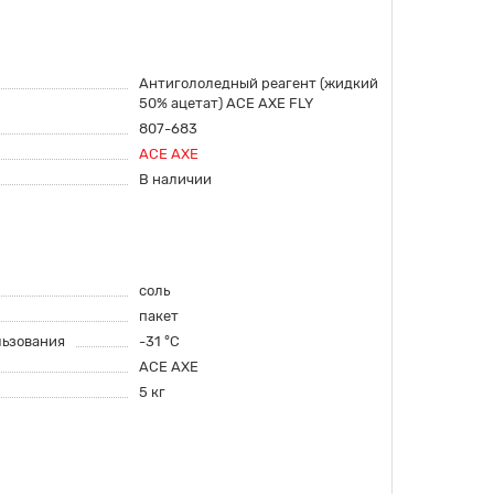
Антигололедный реагент (жидкий
50% ацетат) ACЕ AXE FLY
807-683
ACE AXE
В наличии
соль
пакет
льзования
-31 °С
ACE AXE
5 кг