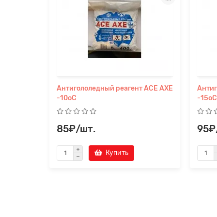
Антигололедный реагент ACЕ AXE
Антиг
-10oC
-15oC
85₽/шт.
95₽
Купить