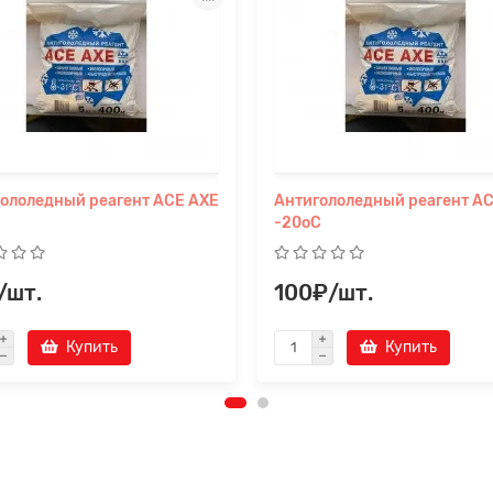
ололедный реагент ACЕ AXE
Антигололедный реагент A
-20oC
/шт.
100₽/шт.
Купить
Купить