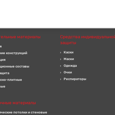
тельные материалы
Средства индивидуально
защиты
я
Каски
ние конструкций
Маски
ция
Одежда
ционные составы
Очки
ащита
Респираторы
сно-плитные
вые
очные материалы
ические потолки и стеновые