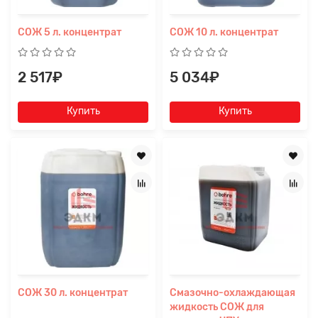
Заявка на расчет
×
СОЖ 5 л. концентрат
СОЖ 10 л. концентрат
2 517₽
5 034₽
Купить
Купить
Прикрепите
файл
СОЖ 30 л. концентрат
Смазочно-охлаждающая
жидкость СОЖ для