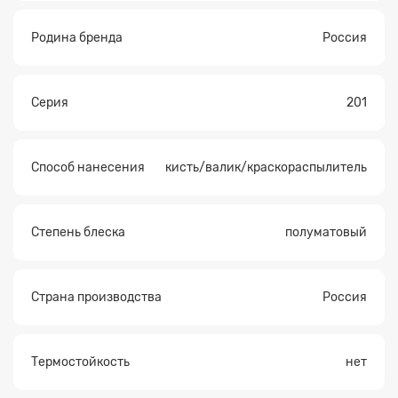
Родина бренда
Россия
Серия
201
Способ нанесения
кисть/валик/краскораспылитель
Степень блеска
полуматовый
Заявка на расчет
×
Страна производства
Россия
Термостойкость
нет