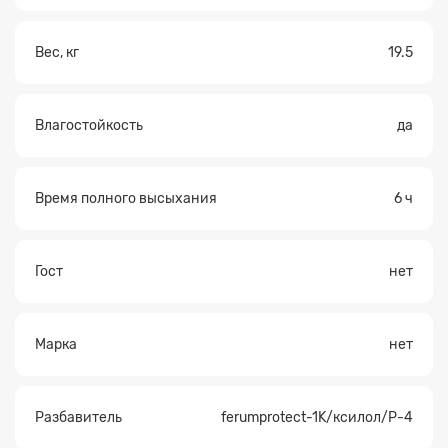
Вес, кг
19.5
Влагостойкость
да
Время полного высыхания
6 ч
Гост
нет
Марка
нет
Разбавитель
ferumprotect-1K/ксилол/Р-4