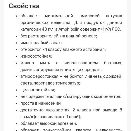
Свойства
обладает минимальной эмиссией летучих
органических вещества. Для продуктов данной
категории 40 г/л, а Amphibolin содержит <1 г/л ЛОС;
без растворителей, на водной основе;
имеет слабый запах;
относится к 1 классу влажного истирания;
износостойкая;
можно мыть с использованием бытовых,
дезинфицирующих и чистящих средств;
атмосферостойкая – не боится ливневых дождей,
света, перепадов температур;
щелочностойкая;
не содержит мелящих/матирующих компонентов;
проста в нанесении
достаточно укрывистая, 2 класса при выходе 8
кв.м/л (окрашивание в 1 слой);
обладает высокой адгезией;
образует тонкослойное гладкое шелковисто-