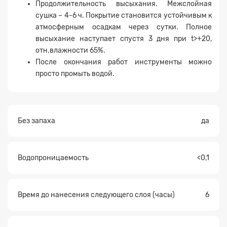
Продолжительность высыхания. Межслойная
сушка – 4-6 ч. Покрытие становится устойчивым к
атмосферным осадкам через сутки. Полное
высыхание наступает спустя 3 дня при t>+20,
отн.влажности 65%.
Заявка на расчет
×
После окончания работ инструменты можно
просто промыть водой.
Без запаха
да
Водопроницаемость
<0,1
Прикрепите
файл
Время до нанесения следующего слоя (часы)
6