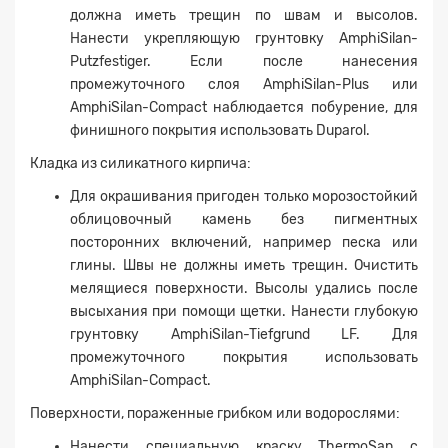
должна иметь трещин по швам и высолов.
Нанести укрепляющую грунтовку AmphiSilan-
Putzfestiger. Если после нанесения
промежуточного слоя AmphiSilan-Plus или
AmphiSilan-Compact наблюдается побурение, для
финишного покрытия использовать Duparol.
Кладка из силикатного кирпича:
Для окрашивания пригоден только морозостойкий
облицовочный камень без пигментных
посторонних включений, например песка или
глины. Швы не должны иметь трещин. Очистить
мелящиеся поверхности. Высолы удались после
Заявка на расчет
×
высыхания при помощи щетки. Нанести глубокую
грунтовку AmphiSilan-Tiefgrund LF. Для
промежуточного покрытия использовать
AmphiSilan-Compact.
Поверхности, пораженные грибком или водорослями:
Нанести специальную краску ThermoSan с