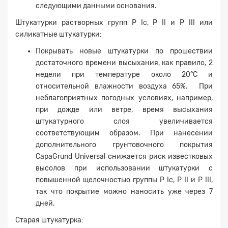
следующими данными основания.
Штукатурки растворных групп P Ic, P II и P III или
силикатные штукатурки:
Покрывать новые штукатурки по прошествии
достаточного времени высыхания, как правило, 2
недели при температуре около 20°C и
относительной влажности воздуха 65%. При
неблагоприятных погодных условиях, например,
при дожде или ветре, время высыхания
штукатурного слоя увеличивается
соответствующим образом. При нанесении
дополнительного грунтовочного покрытия
CapaGrund Universal снижается риск известковых
высолов при использовании штукатурки с
повышенной щелочностью группы P Ic, P II и P III,
так что покрытие можно наносить уже через 7
дней.
Старая штукатурка: