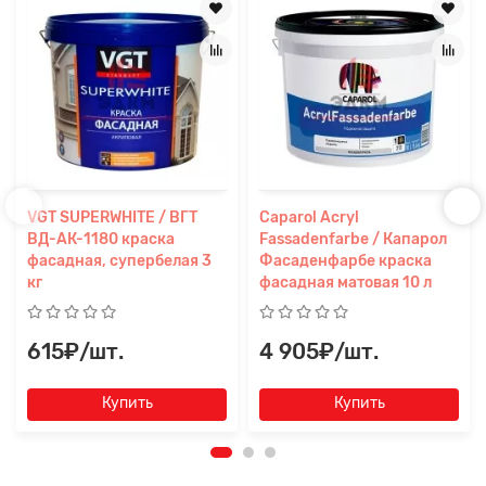
VGT SUPERWHITE / ВГТ
Caparol Acryl
ВД-АК-1180 краска
Fassadenfarbe / Капарол
фасадная, супербелая 3
Фасаденфарбе краска
кг
фасадная матовая 10 л
615₽/шт.
4 905₽/шт.
Купить
Купить