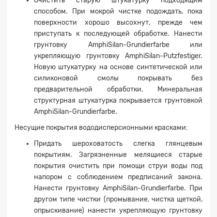
Очистить старую штукатурку подходящим
способом. При мокрой чистке подождать, пока
поверхности хорошо высохнут, прежде чем
приступать к последующей обработке. Нанести
грунтовку AmphiSilan-Grundierfarbe или
укрепляющую грунтовку AmphiSilan-Putzfestiger.
Новую штукатурку на основе синтетической или
силиконовой смолы покрывать без
предварительной обработки. Минеральная
структурная штукатурка покрывается грунтовкой
AmphiSilan-Grundierfarbe.
Несущие покрытия вододисперсионными красками:
Придать шероховатость слегка глянцевым
покрытиям. Загрязненные мелящиеся старые
покрытия очистить при помощи струи воды под
напором с соблюдением предписаний закона.
Нанести грунтовку AmphiSilan-Grundierfarbe. При
другом типе чистки (промывание, чистка щеткой,
опрыскивание) нанести укрепляющую грунтовку