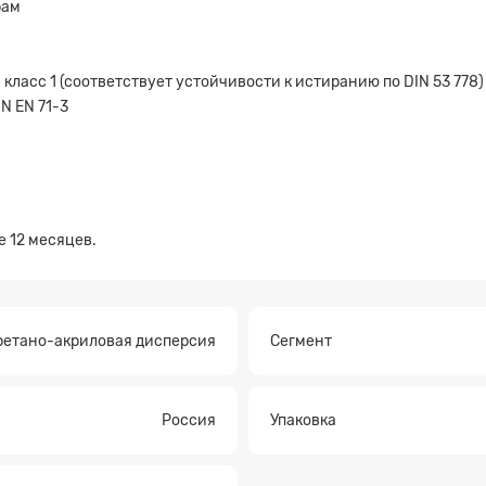
рам
 класс 1 (соответствует устойчивости к истиранию по DIN 53 778)
N EN 71-3
а на расчет
е 12 месяцев.
ретано-акриловая дисперсия
Сегмент
Россия
Упаковка
Прикрепите файл