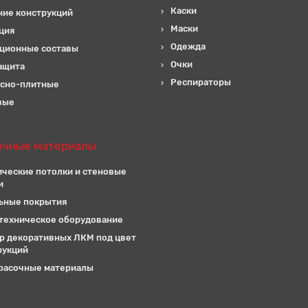
Каски
ние конструкций
Маски
ция
Одежда
ционные составы
Очки
ащита
Респираторы
сно-плитные
вые
очные материалы
ические потолки и стеновые
и
ьные покрытия
техническое оборудование
р декоративных ЛКМ под цвет
рукций
расочные материалы