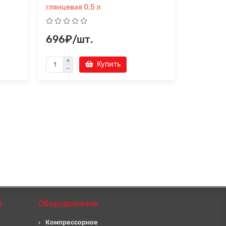
глянцевая 0,5 л
696₽/шт.
297₽/
Купить
й
Оборудование
Компрессорное