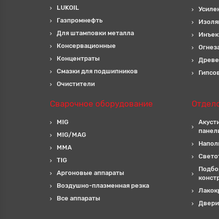
LUKOIL
Усиле
Газпромнефть
Изоля
Для штамповки металла
Инъек
Консервационные
Огнез
Концентраты
Древе
Смазки для подшипников
Гипсо
Очистители
Сварочное оборудование
Отдел
MIG
Акуст
панел
MIG/MAG
Напол
MMA
Свето
TIG
Подбо
Аргоновые аппараты
конст
Воздушно-плазменная резка
Лакок
Все аппараты
Двери