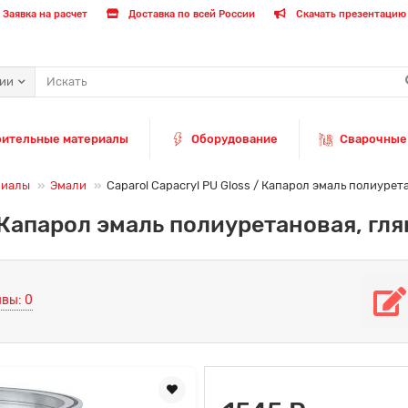
Заявка на расчет
Доставка по всей России
Скачать презентацию 
рии
оительные материалы
Оборудование
Сварочные
риалы
Эмали
Caparol Capacryl PU Gloss / Капарол эмаль полиурета
/ Капарол эмаль полиуретановая, гля
вы: 0