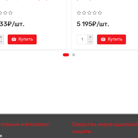
233₽/шт.
5 195₽/шт.
Купить
Купить
тельные материалы
Средства индивидуально
защиты
я