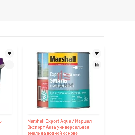
Ь
Marshall Export Aqua / Маршал
VGT / ВГ
Экспорт Аква универсальная
АКРИЛОВ
эмаль на водной основе
универса