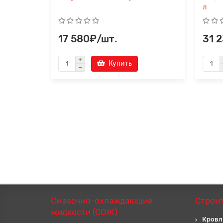
л
17 580₽/шт.
31 
Купить
Смазочно-охлаждающие
Строи
жидкости (СОЖ)
Кровл