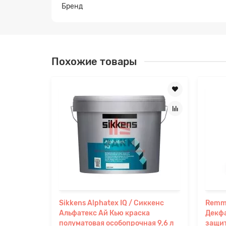
Бренд
Похожие товары
Sikkens Alphatex IQ / Сиккенс
Remme
Альфатекс Ай Кью краска
Декфа
полуматовая особопрочная 9,6 л
защит