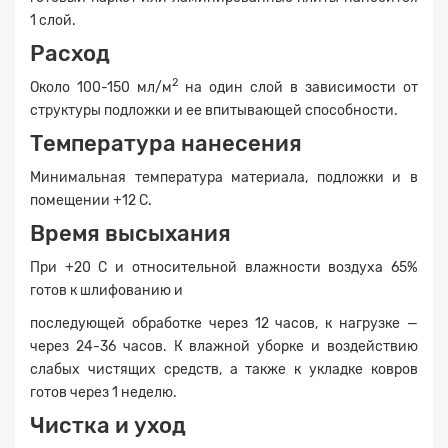
1 слой.
Расход
2
Около 100-150 мл/м
на один слой в зависимости от
Заявка на расчет
×
структуры подложки и ее впитывающей способности.
Температура нанесения
Минимальная температура материала, подложки и в
помещении +12 С.
Время высыхания
При +20 С и относительной влажности воздуха 65%
готов к шлифованию и
последующей обработке через 12 часов, к нагрузке —
Прикрепите
через 24-36 часов. К влажной уборке и воздействию
файл
слабых чистящих средств, а также к укладке ковров
готов через 1 неделю.
Чистка и уход