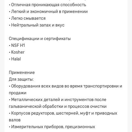
• Отличная проникающая способность
• Легкий и экономичный в применении
• Легко смывается
• Нейтральный запах и вкус
Спецификации и сертификаты
• NSF H1
Заявка на расчет
×
• Kosher
• Halal
Применение
Для защиты:
• Оборудования всех видов во время транспортировки и
продажи
• Металлических деталей и инструментов после
гальванической обработки и процессов очистки
• Корпусов редукторов, шестерней, муфт и приводных
Прикрепите
файл
валов
• Измерительных приборов, прецизионных