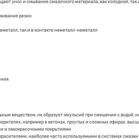
ают унос и смывание смазочного материала, как холодной, так 
скивание резин
еметалл, так и в контакте неметалл-неметалл
ения
льным веществом, не образует эмульсий при смешении с водой, 
а на расчет
орителях, например в кетонах, простых и сложных эфирах, высш
ми и лакокрасочными покрытиями
красителями, наиболее часто используемыми в системах смазки