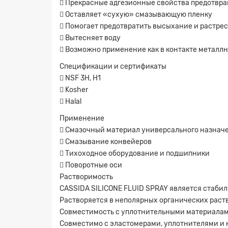
 Прекрасные адгезионные свойства предотвращ
 Оставляет «сухую» смазывающую пленку
 Помогает предотвратить высыхание и растре
 Вытесняет воду
 Возможно применение как в контакте металлн
Спецификации и сертификаты
 NSF 3H, H1
 Kosher
 Halal
Применение
 Смазочный материал универсального назнач
 Смазывание конвейеров
 Тихоходное оборудование и подшипники
 Поворотные оси
Растворимость
CASSIDA SILICONE FLUID SPRAY является стаби
Заявк
Растворяется в неполярных органических раств
Совместимость с уплотнительными материала
Совместимо с эластомерами, уплотнителями и 