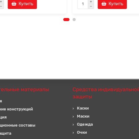
Купить
Купить
тельные материалы
Средства индивидуально
защиты
я
Каски
ние конструкций
Маски
ция
Одежда
ционные составы
Очки
ащита