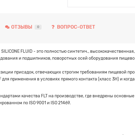
ОТЗЫВЫ
ВОПРОС-ОТВЕТ
0
SILICONE FLUID - это полностью синтетич., высококачественная
удования и подшипников, поворотных осей оборудования пищев
озиции присадок, отвечающих строгим требованиям пищевой пр
F для применения в условиях прямого контакта (класс 3H) и ког
андартами качества FLT на производстве, где внедрены основн
рованном по ISO 9001 и ISO 21469.