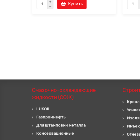
Купить
Смазочно-охлаждающие
Строи
жидкости (СОЖ)
Кровл
LUKOIL
Усиле
Газпромнефть
Изоля
Для штамповки металла
Инъек
Консервационные
Огнез