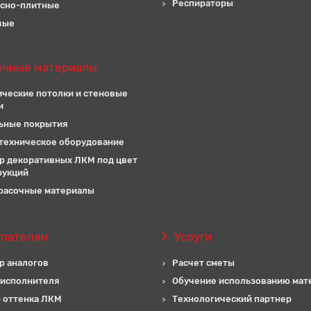
Респираторы
сно-плитные
вые
очные материалы
ические потолки и стеновые
и
ьные покрытия
техническое оборудование
р декоративных ЛКМ под цвет
рукций
расочные материалы
упателям
Услуги
р аналогов
Расчет сметы
 исполнителя
Обучение использованию мат
 оттенка ЛКМ
Технологический партнер