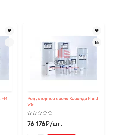
A FM
Редукторное масло Кассида Fluid
Гидравли
WG
ФЛЮИД 
76 176₽/шт.
0₽/шт