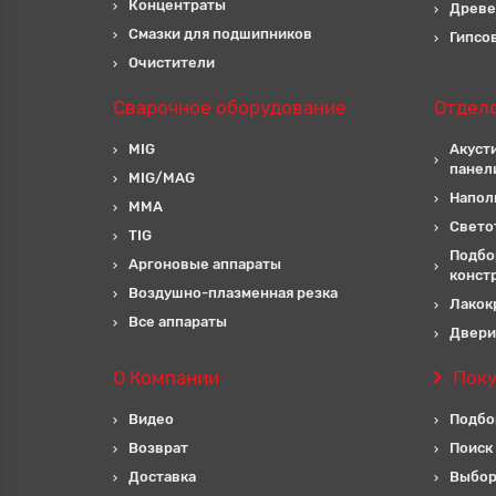
Концентраты
Древе
Смазки для подшипников
Гипсо
Очистители
Сварочное оборудование
Отдел
MIG
Акуст
панел
MIG/MAG
Напол
MMA
Свето
TIG
Подбо
Аргоновые аппараты
конст
Воздушно-плазменная резка
Лакок
Все аппараты
Двери
О Компании
Пок
Видео
Подбо
Возврат
Поиск
Доставка
Выбор