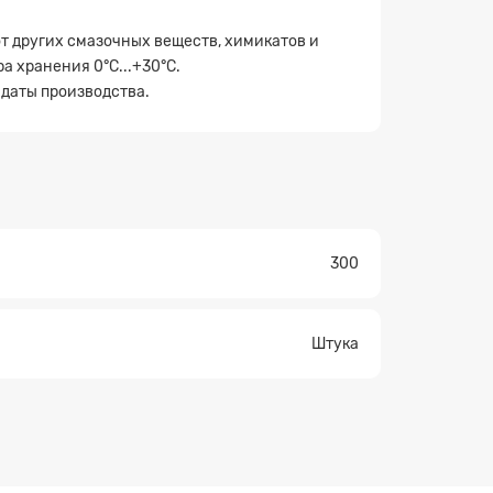
от других смазочных веществ, химикатов и
а хранения 0°С...+30°С.
 даты производства.
300
Штука