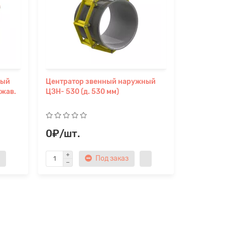
ный
Центратор звенный наружный
Центрат
ржав.
ЦЗН- 530 (д. 530 мм)
эксцентр
(д.273,32
0₽/шт.
0₽/шт
Под заказ