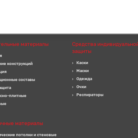
тельные материалы
Средства индивидуально
защиты
я
Каски
ние конструкций
Маски
ция
Одежда
ционные составы
Очки
ащита
Респираторы
сно-плитные
вые
очные материалы
ические потолки и стеновые