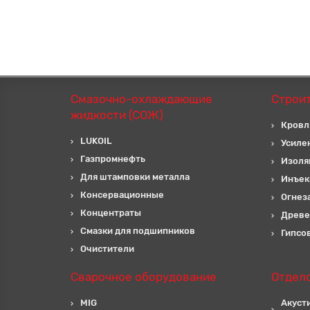
Смазочно-охлаждающие
Строи
жидкости (СОЖ)
Кровл
LUKOIL
Усиле
Газпромнефть
Изоля
Для штамповки металла
Инъек
Консервационные
Огнез
Концентраты
Древе
Смазки для подшипников
Гипсо
Очистители
Сварочное оборудование
Отдел
MIG
Акуст