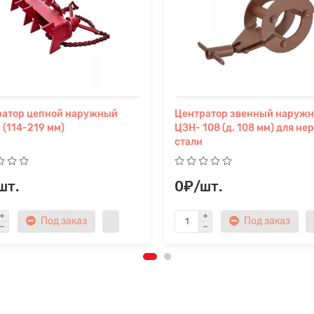
ратор цепной наружный
Центратор звенный наруж
(114-219 мм)
ЦЗН- 108 (д. 108 мм) для не
стали
шт.
0₽/шт.
Под заказ
Под заказ