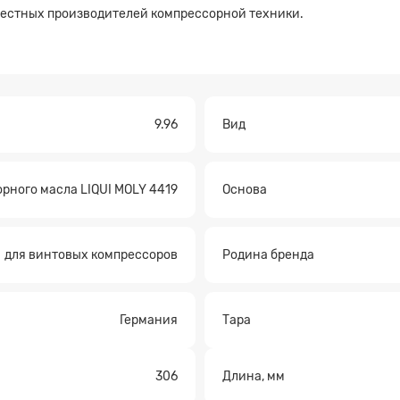
вестных производителей компрессорной техники.
9.96
Вид
рного масла LIQUI MOLY 4419
Основа
а на расчет
для винтовых компрессоров
Родина бренда
Германия
Тара
306
Длина, мм