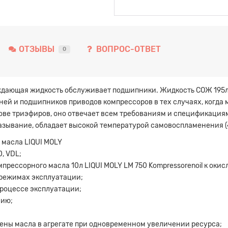
ОТЗЫВЫ
ВОПРОС-ОТВЕТ
0
дающая жидкость обслуживает подшипники. Жидкость СОЖ 195л 
ей и подшипников приводов компрессоров в тех случаях, когда
ове триэфиров, оно отвечает всем требованиям и спецификаци
азывание, обладает высокой температурой самовоспламенения (4
 масла LIQUI MOLY
0, VDL;
прессорного масла 10л LIQUI MOLY LM 750 Kompressorenoil к оки
режимах эксплуатации;
роцессе эксплуатации;
нию;
мены масла в агрегате при одновременном увеличении ресурса;