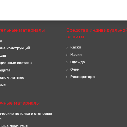
тельные материалы
Средства индивидуально
защиты
я
Каски
ние конструкций
Маски
ция
Одежда
ционные составы
Очки
ащита
Респираторы
сно-плитные
вые
очные материалы
ические потолки и стеновые
и
ьные покрытия