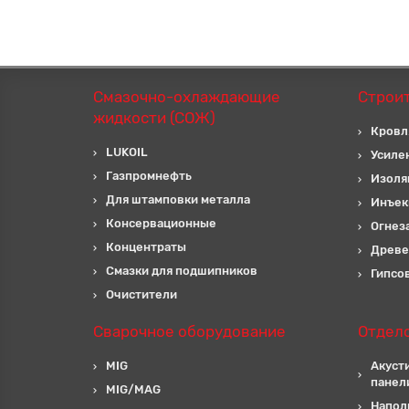
Смазочно-охлаждающие
Строи
жидкости (СОЖ)
Кровл
LUKOIL
Усиле
Газпромнефть
Изоля
Для штамповки металла
Инъек
Консервационные
Огнез
Концентраты
Древе
Смазки для подшипников
Гипсо
Очистители
Сварочное оборудование
Отдел
MIG
Акуст
панел
MIG/MAG
Напол