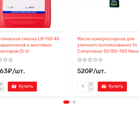
тическая смазка LM 750 40
Mасло компрессорное для
одшипников и винтовых
уличного использования 1л
ессоров (5 л)
Compressor Oil ISO-100 Ман
663₽/шт.
520₽/шт.
Купить
Купить