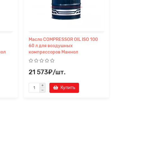
Масло COMPRESSOR OIL ISO 100
Пневмати
60 л для воздушных
компресс
нол
компрессоров Маннол
ISO-46 1
21 573₽/шт.
430₽/
Купить