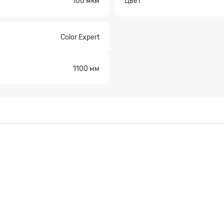
100 мкм
Цвет
а на расчет
Color Expert
1100 мм
Прикрепите файл