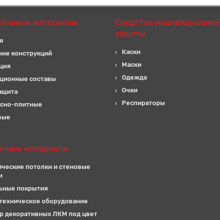
тельные материалы
Средства индивидуально
защиты
я
Каски
ние конструкций
Маски
ция
Одежда
ционные составы
Очки
ащита
Респираторы
сно-плитные
вые
очные материалы
ические потолки и стеновые
и
ьные покрытия
техническое оборудование
р декоративных ЛКМ под цвет