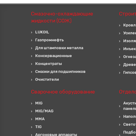
Смазочно-охлаждающие
Строи
жидкости (СОЖ)
Кровл
LUKOIL
Усиле
Газпромнефть
Изоля
Для штамповки металла
Инъек
Консервационные
Огнез
Концентраты
Древе
Смазки для подшипников
Гипсо
Очистители
Сварочное оборудование
Отдел
MIG
Акуст
панел
MIG/MAG
Напол
MMA
Свето
TIG
Подбо
Аргоновые аппараты