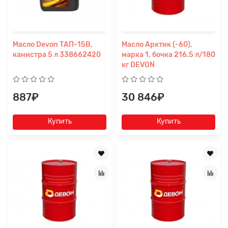
Масло Devon ТАП-15В,
Масло Арктик (-60),
канистра 5 л 338662420
марка 1, бочка 216.5 л/180
кг DEVON
887₽
30 846₽
Купить
Купить