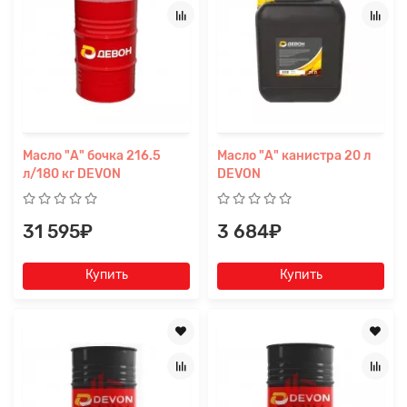
Масло "А" бочка 216.5
Масло "А" канистра 20 л
л/180 кг DEVON
DEVON
31 595₽
3 684₽
Купить
Купить