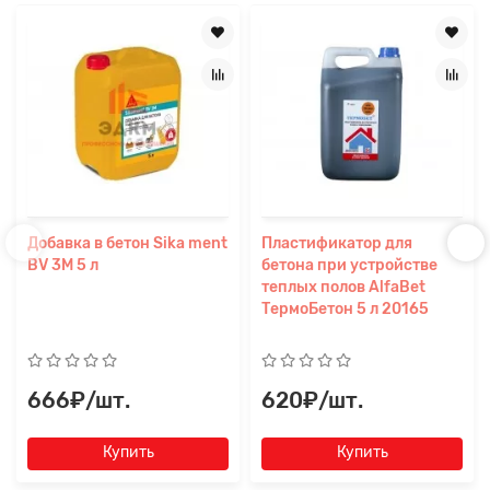
Добавка в бетон Sika ment
Пластификатор для
BV 3M 5 л
бетона при устройстве
теплых полов AlfaBet
ТермоБетон 5 л 20165
666₽/шт.
620₽/шт.
Купить
Купить