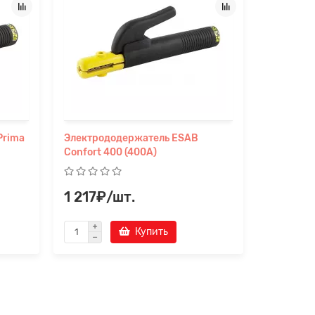
Prima
Электрододержатель ESAB
Электрод
Confort 400 (400А)
(300А)
1 217₽/шт.
1 366₽
Купить