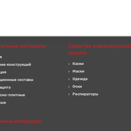
тельные материалы
Средства индивидуально
защиты
я
Каски
ние конструкций
Маски
ция
Одежда
ционные составы
Очки
ащита
Респираторы
сно-плитные
вые
очные материалы