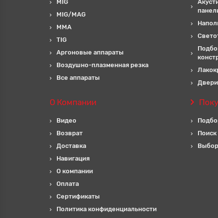
MIG
Акуст
панел
MIG/MAG
Напол
MMA
Свето
TIG
Подбо
Аргоновые аппараты
конст
Воздушно-плазменная резка
Лакок
Все аппараты
Двери
О Компании
Пок
Видео
Подбо
Возврат
Поиск
Доставка
Выбор
Навигация
О компании
Оплата
Сертификаты
Политика конфиденциальности