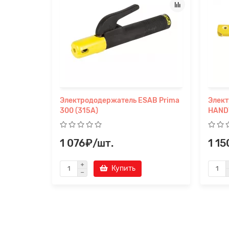
Электрододержатель ESAB Prima
Элек
300 (315А)
HAND
1 076₽/шт.
1 1
Купить