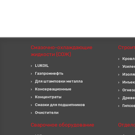
Смазочно-охлаждающие
Строи
жидкости (СОЖ)
Кровл
LUKOIL
Усиле
Газпромнефть
Изоля
Для штамповки металла
Инъек
Консервационные
Огнез
Концентраты
Древе
Смазки для подшипников
Гипсо
Очистители
Сварочное оборудование
Отдел