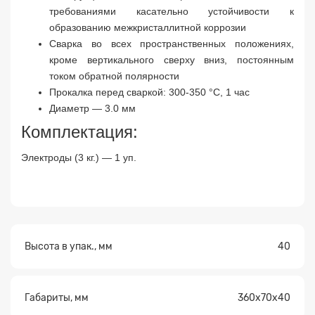
Заявка на расчет
×
требованиями касательно устойчивости к
образованию межкристаллитной коррозии
Сварка во всех пространственных положениях,
кроме вертикального сверху вниз, постоянным
током обратной полярности
Прокалка перед сваркой: 300-350 °С, 1 час
Диаметр — 3.0 мм
Комплектация:
Прикрепите
Электроды (3 кг.) — 1 уп.
файл
Высота в упак., мм
40
Габариты, мм
360х70х40