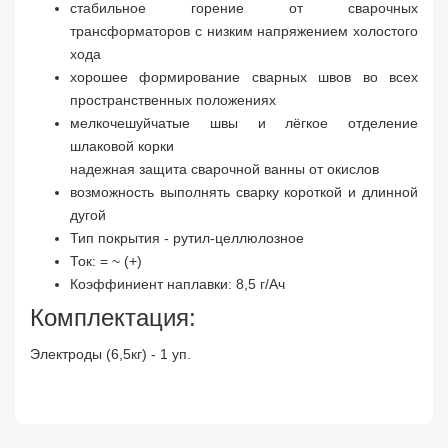
стабильное горение от сварочных
трансформаторов с низким напряжением холостого
хода
хорошее формирование сварных швов во всех
Заявка на расчет
×
пространственных положениях
мелкочешуйчатые швы и лёгкое отделение
шлаковой корки
надежная защита сварочной ванны от окислов
возможность выполнять сварку короткой и длинной
дугой
Тип покрытия - рутил-целлюлозное
Ток: = ~ (+)
Коэффиниент наплавки: 8,5 г/Ач
Прикрепите
Комплектация:
файл
Электроды (6,5кг) - 1 уп.