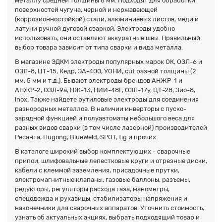
металлу средней толщины 6 мм. Подходят для обработки
поверхностей чугуна, черной и нержавеющей
(коррозионностойкой) стали, алюминиевых листов, меди и
латуни ручной дуговой сваркой. Электроды удобно
использовать, они оставляют аккуратные швы. Правильный
выбор товара зависит от типа сварки и вида металла.
В магазине ЭДКМ электроды популярных марок ОК, ОЗЛ-6 и
ОЗЛ-8, ЦТ-15, Кедр, ЭА-400, УОНИ, cut разной толщины (2
мм, 5 мм и т.д.). Бывают электроды брендов АНЖР-1 и
АНЖР-2, ОЗЛ-9а, НЖ-13, НИИ-48Г, ОЗЛ-17у, ЦТ-28, Зио-8,
inox. Также найдете рутиловые электроды для соединения
разнородных металлов. В наличии инверторы с пуско-
зарядной функцией и полуавтоматы небольшого веса для
разных видов сварки (в том числе лазерной) производителей
Ресанта, Hugong, BlueWeld, SPOT, tig и прочих.
В каталоге широкий выбор комплектующих - сварочные
припои, шлифовальные лепестковые круги и отрезные диски,
кабели с клеммой заземления, присадочные прутки,
электромагнитные клапаны, газовые баллоны, разъемы,
редукторы, регуляторы расхода газа, манометры,
спецодежда и рукавицы, стабилизаторы напряжения и
наконечники для сварочных аппаратов. Уточнить стоимость,
узнать об актуальных акциях, выбрать подходящий товар и