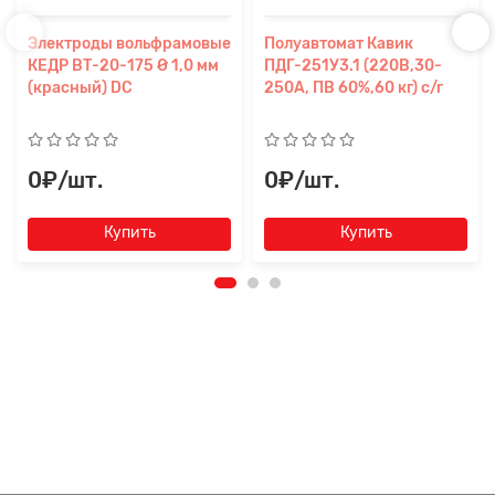
Электроды вольфрамовые
Полуавтомат Кавик
КЕДР ВТ-20-175 Ø 1,0 мм
ПДГ-251У3.1 (220В,30-
(красный) DC
250А, ПВ 60%,60 кг) с/г
0₽/шт.
0₽/шт.
Купить
Купить