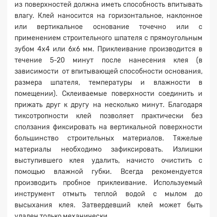
из поверхностей должна иметь способность впитывать
влагу. Клей наносится на горизонтальное, наклонное
или вертикальное основание точечно или с
применением строительного шпателя с прямоугольным
зубом 4х4 или 6х6 мм. Приклеивание производится в
течение 5-20 минут после нанесения клея (в
Заявка на расчет
×
зависимости от впитывающей способности основания,
размера шпателя, температуры и влажности в
помещении). Склеиваемые поверхности соединить и
прижать друг к другу на несколько минут. Благодаря
тиксотропности клей позволяет практически без
сползания фиксировать на вертикальной поверхности
большинство строительных материалов. Тяжелые
материалы необходимо зафиксировать. Излишки
выступившего клея удалить, начисто очистить с
помощью влажной губки. Всегда рекомендуется
Прикрепите
производить пробное приклеивание. Используемый
файл
инструмент отмыть теплой водой с мылом до
высыхания клея. Затвердевший клей может быть
удален только механически.