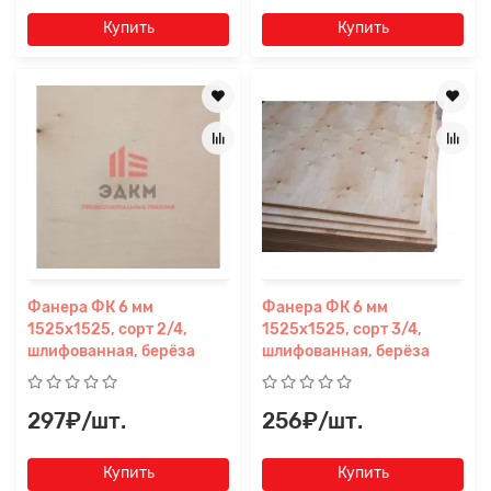
Купить
Купить
Фанера ФК 6 мм
Фанера ФК 6 мм
Заявка на расчет
×
1525х1525, сорт 2/4,
1525х1525, сорт 3/4,
шлифованная, берёза
шлифованная, берёза
297₽/шт.
256₽/шт.
Купить
Купить