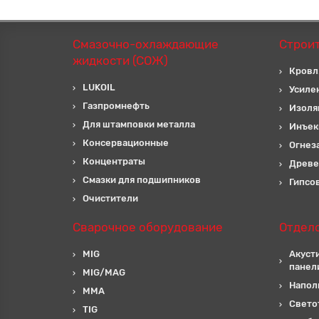
Смазочно-охлаждающие
Строи
жидкости (СОЖ)
Кровл
LUKOIL
Усиле
Газпромнефть
Изоля
Для штамповки металла
Инъек
Консервационные
Огнез
Концентраты
Древе
Смазки для подшипников
Гипсо
Очистители
Сварочное оборудование
Отдел
MIG
Акуст
панел
MIG/MAG
Напол
MMA
Свето
TIG