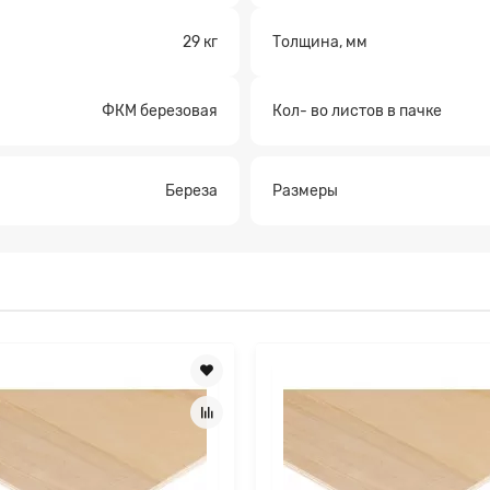
а на расчет
29 кг
Толщина, мм
ФКМ березовая
Кол- во листов в пачке
Береза
Рaзмеры
Прикрепите файл