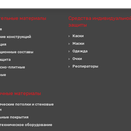
тельные материалы
Средства индивидуально
защиты
я
Каски
ние конструкций
Маски
ция
Одежда
ционные составы
Очки
ащита
Респираторы
сно-плитные
вые
очные материалы
ические потолки и стеновые
и
ьные покрытия
техническое оборудование