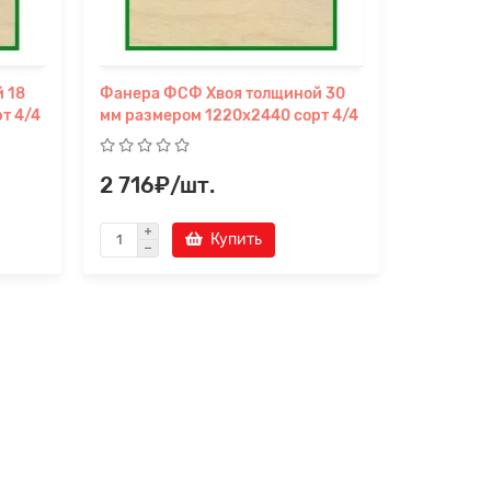
 18
Фанера ФСФ Хвоя толщиной 30
Фанера Ф
т 4/4
мм размером 1220х2440 сорт 4/4
мм разме
2 716₽/шт.
1 184₽
Купить