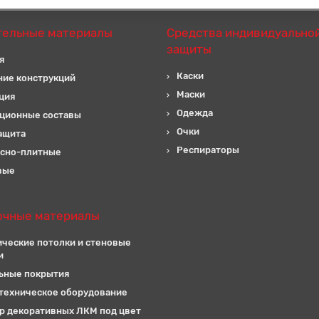
тельные материалы
Средства индивидуально
защиты
я
Каски
ние конструкций
Маски
ция
Одежда
ционные составы
Очки
ащита
Респираторы
сно-плитные
вые
очные материалы
ические потолки и стеновые
и
ьные покрытия
техническое оборудование
р декоративных ЛКМ под цвет