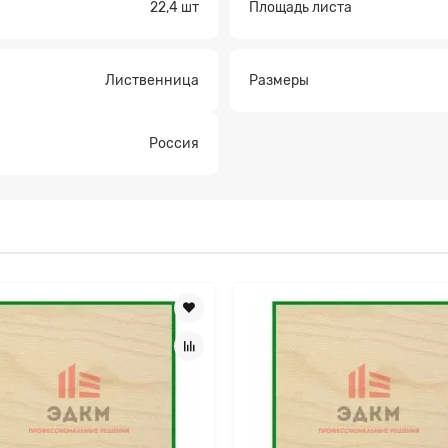
22,4 шт
Площадь листа
а на расчет
Лиственница
Рaзмеры
Россия
Прикрепите файл