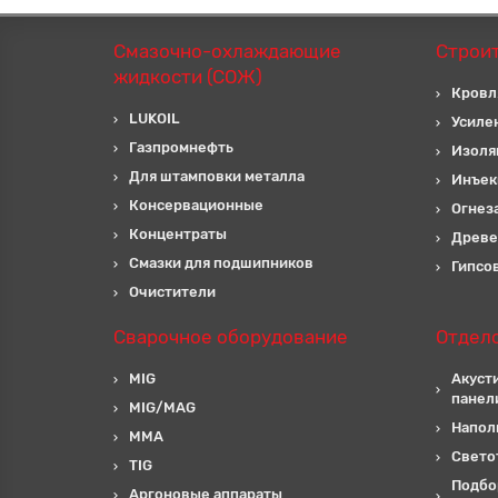
Смазочно-охлаждающие
Строи
жидкости (СОЖ)
Кровл
LUKOIL
Усиле
Газпромнефть
Изоля
Для штамповки металла
Инъек
Консервационные
Огнез
Концентраты
Древе
Смазки для подшипников
Гипсо
Очистители
Сварочное оборудование
Отдел
MIG
Акуст
панел
MIG/MAG
Напол
MMA
Свето
TIG
Подбо
Аргоновые аппараты