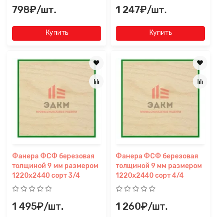
798₽/шт.
1 247₽/шт.
Купить
Купить
Заявка на расчет
×
Фанера ФСФ березовая
Фанера ФСФ березовая
толщиной 9 мм размером
толщиной 9 мм размером
1220х2440 сорт 3/4
1220х2440 сорт 4/4
1 495₽/шт.
1 260₽/шт.