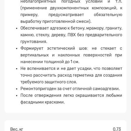
неблагоприятных погодных условий и т.п.
(применение двухкомпонентных композиций, к
примеру, предусматривает обязательную
Заявка на расчет
×
выработку приготовленной смеси).
Обеспечивает адгезию к бетону, мрамору, граниту,
камню, стеклу, дереву, ПВХ без предварительного
грунтования.
Формирует эстетический шов: не стекает с
вертикальных и наклонных поверхностей при
нанесении толщиной до 1 см.
Не вспенивается и не дает усадки, что позволяет
точно рассчитать расход герметика для создания
требуемого защитного слоя.
Прикрепите
файл
Ремонтопригоден за счет отличной самоадгезии.
После отверждения легко окрашивается любыми
фасадными красками.
Вес, кг
0,73