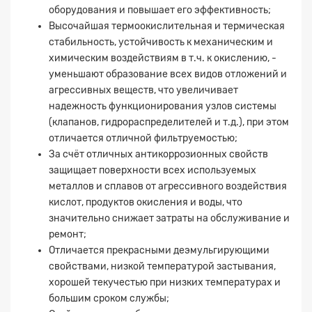
оборудования и повышает его эффективность;
Высочайшая термоокислительная и термическая
стабильность, устойчивость к механическим и
химическим воздействиям в т.ч. к окислению, -
уменьшают образование всех видов отложений и
агрессивных веществ, что увеличивает
надежность функционирования узлов системы
(клапанов, гидрораспределителей и т.д.), при этом
Прикрепите
отличается отличной фильтруемостью;
файл
За счёт отличных антикоррозионных свойств
защищает поверхности всех используемых
металлов и сплавов от агрессивного воздействия
кислот, продуктов окисления и воды, что
значительно снижает затраты на обслуживание и
ремонт;
Отличается прекрасными деэмульгирующими
свойствами, низкой температурой застывания,
хорошей текучестью при низких температурах и
большим сроком службы;