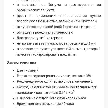
в составе нет битума и растворителя из
органических веществ
прост в применении, для нанесения нужно
воспользоваться кистью, валиком или шпателем
получается сплошной слой без стыков и трещин
обладает высокой эластичностью
быстросохнущий материал
легко замазывает и маскирует трещины до 3 мм
в составе присутствует цветной пигмент, который
помогает контролировать покрытие
Заявка на расчет
×
Характеристика
Цвет - синий
Марка по водонепроницаемости, не ниже W6
Рекомендуемое количество слоев, не менее 2
Расход на один слой минимальной толщины при
2
нанесении кистью около 0,5* кг/м
Нанесение следующего слоя через 2 часа
Время полного высыхания 24 часа