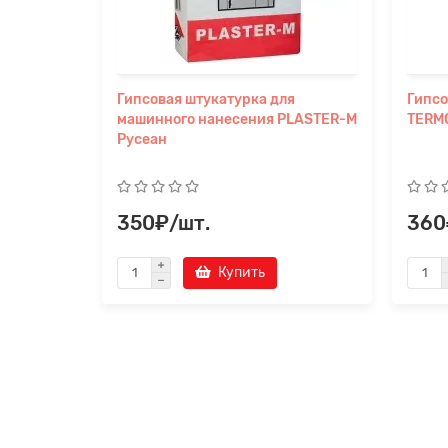
Гипсовая штукатурка для
Гипсо
машинного нанесения PLASTER-М
TERM
Русеан
350₽/шт.
360
Купить