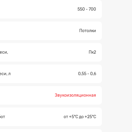
550 - 700
Потолки
еси,
Пк2
еси, л
0,55 - 0,6
Звукоизоляционная
бот
от +5°С до +25°C