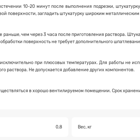
 истечении 10-20 минут после выполнения подрезки, штукатурку
овой поверхности, загладить штукатурку широким металлическим
е раньше, чем через 3 часа после приготовления раствора. Шту
 обработки поверхность не требует дополнительного шпатлевани
а на расчет
исключительно при плюсовых температурах. Для работы не испол
го раствора. Не допускается добавление других компонентов.
ществляться в хорошо вентилируемом помещении. Срок хранения 
Прикрепите файл
0,8
Вес, кг