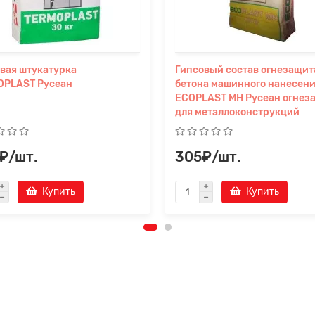
вая штукатурка
Гипсовый состав огнезащит
OPLAST Русеан
бетона машинного нанесени
ECOPLAST МН Русеан огнез
для металлоконструкций
₽/шт.
305₽/шт.
Купить
Купить