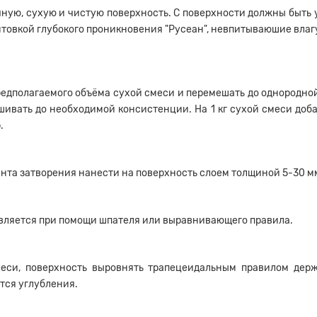
ную, сухую и чистую поверхность. С поверхности должны быть 
нтовкой глубокого проникновения "Русеан", невпитываюшие влаг
предполагаемого объёма сухой смеси и перемешать до однородн
ивать до необходимой консистенции. На 1 кг сухой смеси доба
.
ента затворения нанести на поверхность слоем толщиной 5-30 м
вляется при помощи шпателя или выравнивающего правила.
еси, поверхность выровнять трапецеидальным правилом держ
тся углубления.