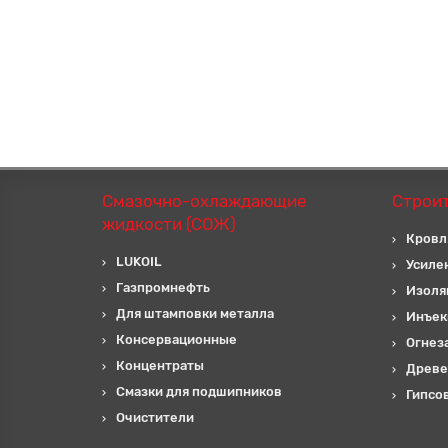
Смазочно-охлаждающие
Строи
жидкости (СОЖ)
Кровл
LUKOIL
Усиле
Газпромнефть
Изоля
Для штамповки металла
Инъек
Консервационные
Огнез
Концентраты
Древе
Смазки для подшипников
Гипсо
Очистители