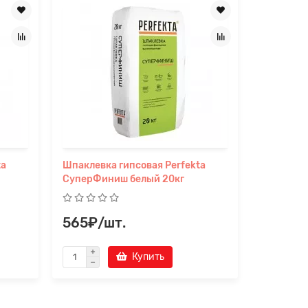
ta
Шпаклевка гипсовая Perfekta
Шпаклевк
СуперФиниш белый 20кг
Глайд Пр
565₽/шт.
581₽/ш
Купить