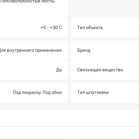
, Гипсоволокнистые листы,
+5 - +30 C
Тип объекта
а на расчет
Для внутреннего применения
Бренд
Да
Связующее вещество
Под покраску, Под обои
Тип шпатлевки
Прикрепите файл