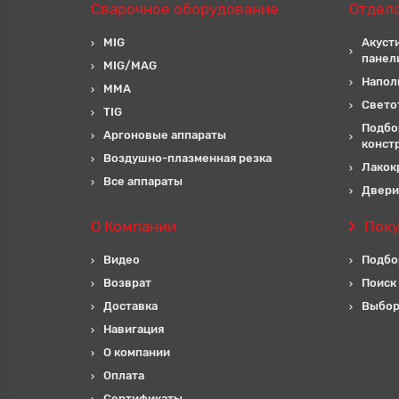
Сварочное оборудование
Отдел
MIG
Акуст
панел
MIG/MAG
Напол
MMA
Свето
TIG
Подбо
Аргоновые аппараты
конст
Воздушно-плазменная резка
Лакок
Все аппараты
Двери
О Компании
Пок
Видео
Подбо
Возврат
Поиск
Доставка
Выбор
Навигация
О компании
Оплата
Сертификаты