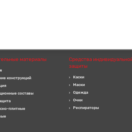
тельные материалы
Средства индивидуально
защиты
я
Каски
ние конструкций
Маски
ция
Одежда
ционные составы
Очки
ащита
Респираторы
сно-плитные
вые