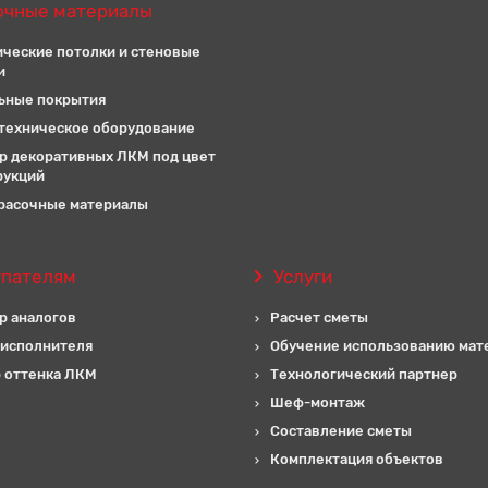
очные материалы
ические потолки и стеновые
и
ьные покрытия
техническое оборудование
р декоративных ЛКМ под цвет
рукций
расочные материалы
упателям
Услуги
р аналогов
Расчет сметы
 исполнителя
Обучение использованию мат
 оттенка ЛКМ
Технологический партнер
Шеф-монтаж
Составление сметы
Комплектация объектов