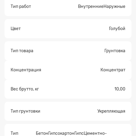
Тип работ
ВнутренниеНаружные
Цвет
Голубой
Тип товара
Грунтовка
Концентрация
Концентрат
Вес брутто, кг
10,00
Тип грунтовки
Укрепляющая
Тип
БетонГипсокартонГипсЦементно-