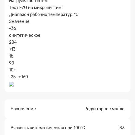
Нагрузка по Timken
Тест FZG на микропиттинг
Диапазон рабочих температур, ºC
Значение
-36
синтетическое
284
>13
Прикрепите
1b
файл
90
10+
-25…+160
Назначение
Редукторное масло
Вязкость кинематическая при 100°С
83