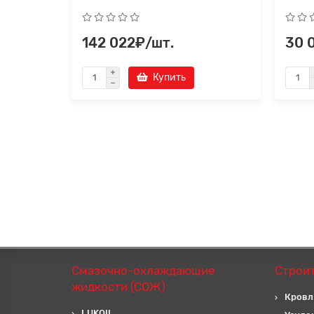
142 022₽/шт.
30 
Купить
Смазочно-охлаждающие
Строи
жидкости (СОЖ)
Кровл
LUKOIL