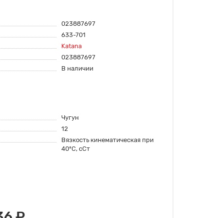
023887697
633-701
Katana
023887697
В наличии
Чугун
12
Вязкость кинематическая при
40ºC, сСт
36 ₽