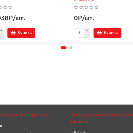
038₽/шт.
0₽/шт.
Купить
Купить
тельные материалы
Средства индивидуально
защиты
я
Каски