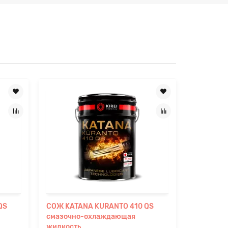
QS
СОЖ KATANA KURANTO 410 QS
СОЖ KAT
смазочно-охлаждающая
смазочн
жидкость
жидкост