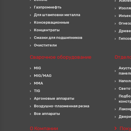
Усиле
Газпромнефть
Изоля
Для штамповки металла
Инъек
Консервационные
Огнез
Концентраты
Древе
Смазки для подшипников
Гипсо
Очистители
Сварочное оборудование
Отдел
MIG
Акуст
панел
MIG/MAG
Напол
MMA
Свето
TIG
Подбо
Аргоновые аппараты
конст
Воздушно-плазменная резка
Лакок
Все аппараты
Двери
О Компании
Пок