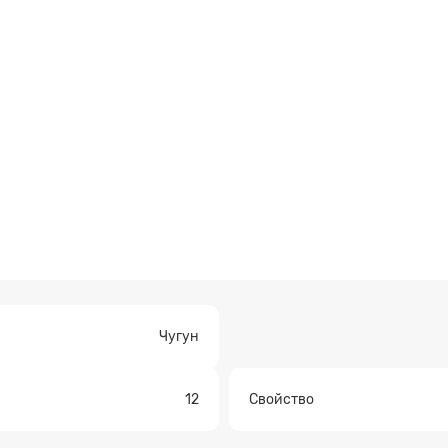
а на расчет
Чугун
12
Свойство
Прикрепите файл