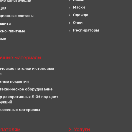
ние конструкций
Маски
ция
Одежда
ционные составы
Очки
ащита
Респираторы
сно-плитные
вые
очные материалы
ические потолки и стеновые
и
ьные покрытия
техническое оборудование
р декоративных ЛКМ под цвет
рукций
расочные материалы
упателям
Услуги