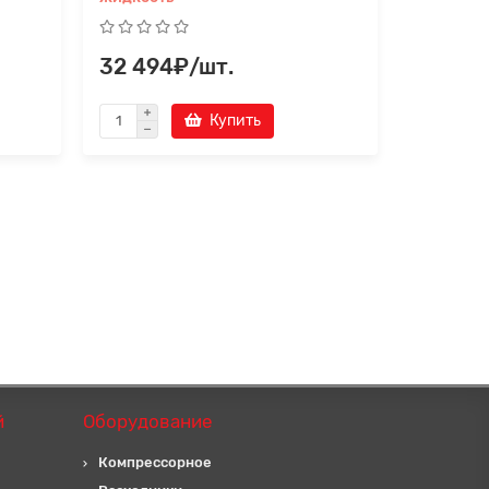
32 494₽/шт.
0₽/шт
Купить
й
Оборудование
Компрессорное