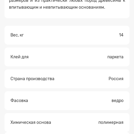
размеров и из практически любых пород древесины к
впитывающим и невпитывающим основаниям.
Прикрепите
файл
Вес, кг
14
Клей для
паркета
Страна производства
Россия
Фасовка
ведро
Химическая основа
полимерная