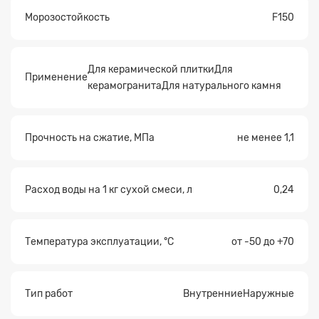
Морозостойкость
F150
Для керамической плиткиДля
Применение
керамогранитаДля натурального камня
Прочность на сжатие, МПа
не менее 1,1
Заявка на расчет
×
Расход воды на 1 кг сухой смеси, л
0,24
Температура эксплуатации, °С
от -50 до +70
Тип работ
ВнутренниеНаружные
Прикрепите
файл