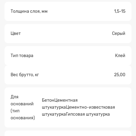
Толщина слоя, мм
1,5-15
Цвет
Серый
Тип товара
Клей
Вес брутто, кг
25,00
Для
БетонЦементная
оснований
штукатуркаЦементно-известковая
(тип
штукатуркаГипсовая штукатурка
основания)