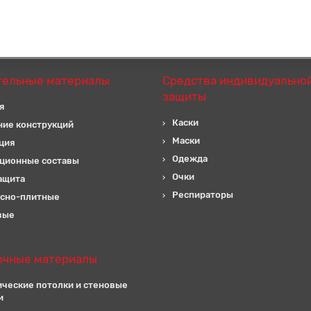
тельные материалы
Средства индивидуально
защиты
я
Каски
ние конструкций
Маски
ция
Одежда
ционные составы
Очки
ащита
Респираторы
сно-плитные
вые
очные материалы
ические потолки и стеновые
и