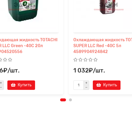
ждающая жидкость TOTACHI
Охлаждающая жидкость TO
 LLC Green -40C 20л
SUPER LLC Red -40C 5л
904520556
4589904924842
76₽/шт.
1 032₽/шт.
Купить
Купить