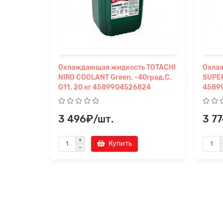
Охлаждающая жидкость TOTACHI
Охла
NIRO COOLANT Green, -40град.C,
SUPER
G11, 20 кг 4589904526824
4589
3 496₽/шт.
3 7
Купить