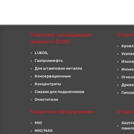
Смазочно-охлаждающие
Строи
жидкости (СОЖ)
Кровл
LUKOIL
Усиле
Газпромнефть
Изоля
Для штамповки металла
Инъек
Консервационные
Огнез
Концентраты
Древе
Смазки для подшипников
Гипсо
Очистители
Сварочное оборудование
Отдел
MIG
Акуст
панел
MIG/MAG