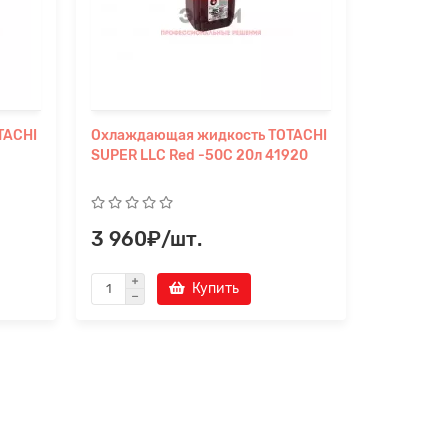
TACHI
Охлаждающая жидкость TOTACHI
Охлажда
SUPER LLC Red -50C 20л 41920
TOTACHI 
60л 458
3 960₽/шт.
11 120
Купить