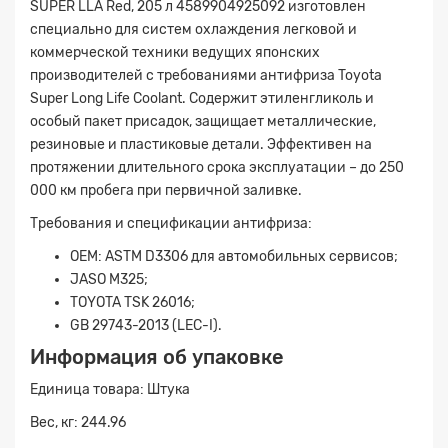
SUPER LLA Red, 205 л 4589904925092 изготовлен
специально для систем охлаждения легковой и
коммерческой техники ведущих японских
производителей с требованиями антифриза Toyota
Super Long Life Coolant. Содержит этиленгликоль и
особый пакет присадок, защищает металлические,
резиновые и пластиковые детали. Эффективен на
протяжении длительного срока эксплуатации – до 250
000 км пробега при первичной заливке.
Требования и спецификации антифриза:
ОЕМ: ASTM D3306 для автомобильных сервисов;
JASO M325;
TOYOTA TSK 26016;
GB 29743-2013 (LEC-I).
Заявка на расчет
×
Информация об упаковке
Единица товара: Штука
Вес, кг: 244.96