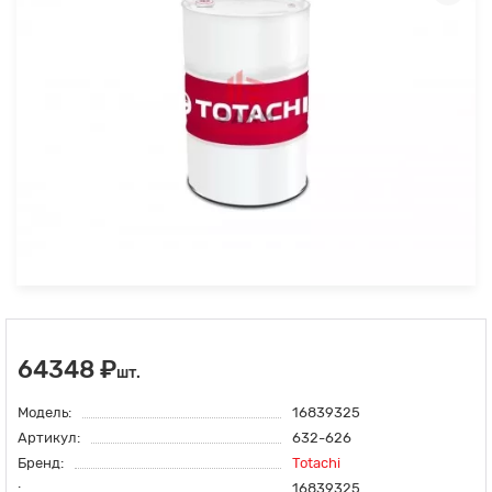
64348 ₽
шт.
Модель:
16839325
Артикул:
632-626
Бренд:
Totachi
:
16839325