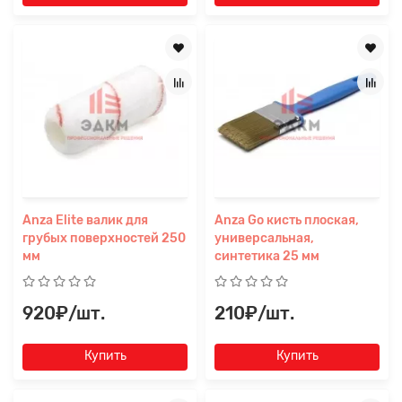
Anza Elite валик для
Anza Go кисть плоская,
грубых поверхностей 250
универсальная,
мм
синтетика 25 мм
920₽/шт.
210₽/шт.
Купить
Купить