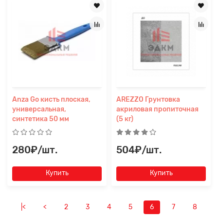
Anza Go кисть плоская,
AREZZO Грунтовка
универсальная,
акриловая пропиточная
синтетика 50 мм
(5 кг)
280₽/шт.
504₽/шт.
Купить
Купить
|<
<
2
3
4
5
6
7
8