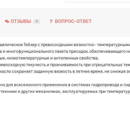
ОТЗЫВЫ
ВОПРОС-ОТВЕТ
0
влическое Гейзер с превосходными вязкостно- температурными
а и многофункционального пакета присадок, обеспечивающего 
ые, низкотемпературные и антипенные свойства.
восходную текучесть и прокчиваемость при отрицательных темп
масло сохраняет заданную вязкость в летнее время, не снижая
о для всесезонного применения в системах гидропривода и гид
техники и других механизмах, эксплуатируемых при температуре 