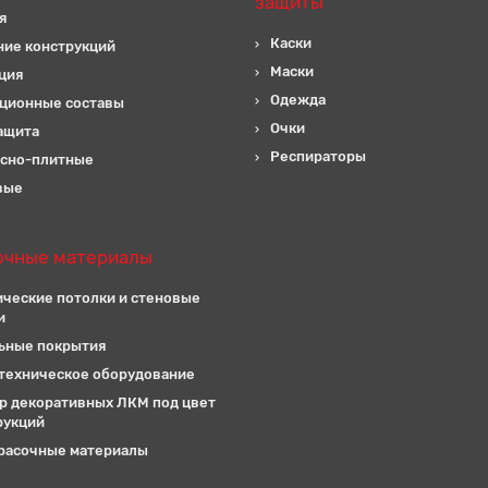
защиты
я
Каски
ние конструкций
Маски
ция
Одежда
ционные составы
Очки
ащита
Респираторы
сно-плитные
вые
очные материалы
ические потолки и стеновые
и
ьные покрытия
техническое оборудование
р декоративных ЛКМ под цвет
рукций
расочные материалы