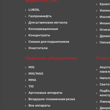
жидкости (СОЖ)
Кровл
LUKOIL
Усиле
Газпромнефть
Изоля
Для штамповки металла
Инъек
Консервационные
Огнез
Концентраты
Древе
Смазки для подшипников
Гипсо
Очистители
Сварочное оборудование
Отдел
MIG
Акуст
панел
MIG/MAG
Напол
MMA
Свето
TIG
Подбо
Аргоновые аппараты
конст
Воздушно-плазменная резка
Лакок
Все аппараты
Двери