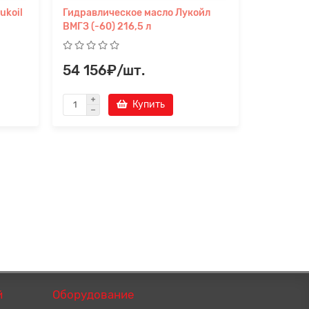
koil
Гидравлическое масло Лукойл
Масло She
ВМГЗ (-60) 216,5 л
гидросис
54 156₽/шт.
10 262
Купить
й
Оборудование