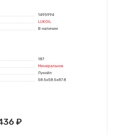
1495994
LUKOIL
В наличии
187
Минеральное
Лукойл
58.5x58.5x87.8
436 ₽