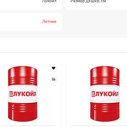
Лукойл
Размер ДхШхВ, см
Летнее