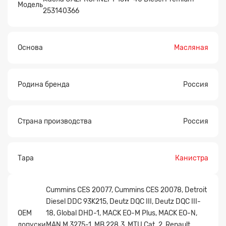
Модель
253140366
Основа
Масляная
Родина бренда
Россия
Заявка на расчет
×
Страна производства
Россия
Тара
Канистра
Cummins CES 20077, Cummins CES 20078, Detroit
Diesel DDC 93K215, Deutz DQC III, Deutz DQC III-
OEM
18, Global DHD-1, MACK EO-M Plus, MACK EO-N,
допуски
MAN M 3275-1, MB 228.3, MTU Cat. 2, Renault