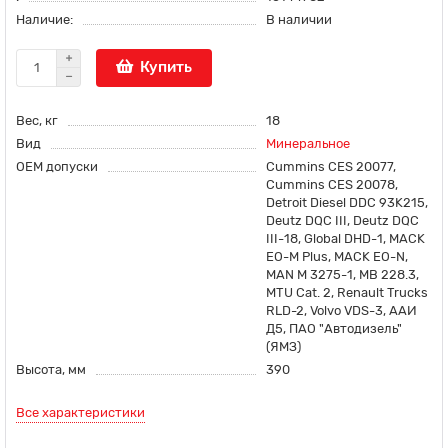
Наличие:
В наличии
Купить
Вес, кг
18
Вид
Минеральное
OEM допуски
Cummins CES 20077,
Cummins CES 20078,
Detroit Diesel DDC 93K215,
Deutz DQC III, Deutz DQC
III-18, Global DHD-1, MACK
EO-M Plus, MACK EO-N,
MAN M 3275-1, MB 228.3,
MTU Cat. 2, Renault Trucks
RLD-2, Volvo VDS-3, ААИ
Д5, ПАО "Автодизель"
(ЯМЗ)
Высота, мм
390
Все характеристики