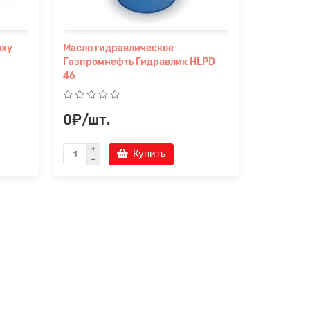
oxy
Масло гидравлическое
Масло Га
Газпромнефть Гидравлик HLPD
HLPD 32
46
0₽/шт.
0₽/шт
Купить