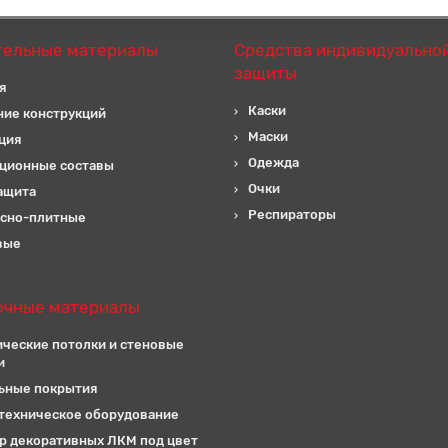
тельные материалы
Средства индивидуально
защиты
я
Каски
ние конструкций
Маски
ция
Одежда
ционные составы
Очки
ащита
Респираторы
сно-плитные
вые
очные материалы
ические потолки и стеновые
и
ьные покрытия
техническое оборудование
р декоративных ЛКМ под цвет