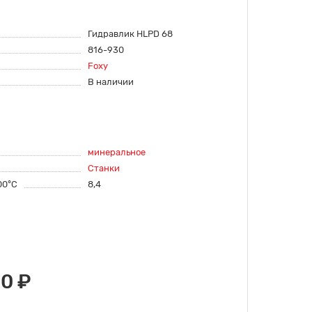
Гидравлик HLPD 68
816-930
Foxy
В наличии
минеральное
Станки
00°C
8,4
00 ₽