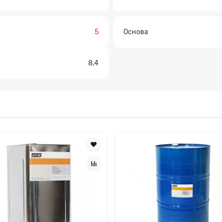
а на расчет
5
Основа
8,4
Прикрепите файл