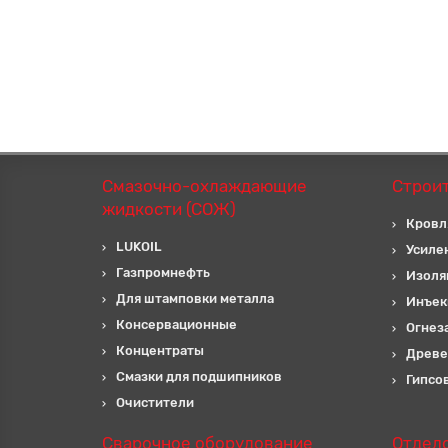
Смазочно-охлаждающие
Строи
жидкости (СОЖ)
Кровл
LUKOIL
Усиле
Газпромнефть
Изоля
Для штамповки металла
Инъек
Консервационные
Огнез
Концентраты
Древе
Смазки для подшипников
Гипсо
Очистители
Сварочное оборудование
Отдел