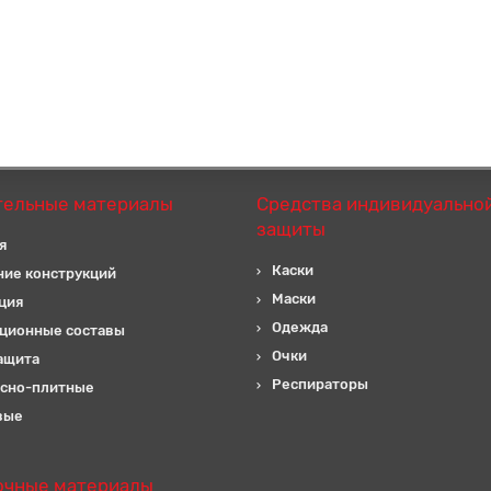
тельные материалы
Средства индивидуально
защиты
я
Каски
ние конструкций
Маски
ция
Одежда
ционные составы
Очки
ащита
Респираторы
сно-плитные
вые
очные материалы