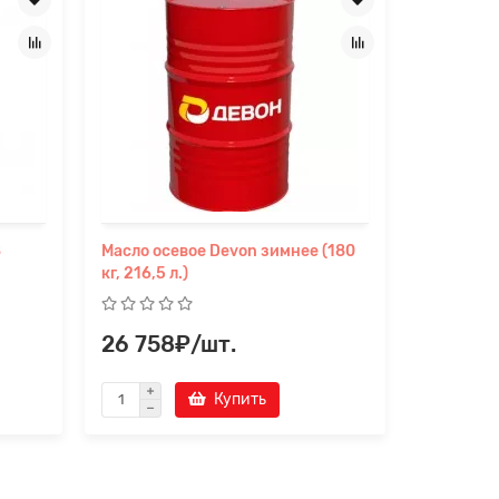
З
Масло осевое Devon зимнее (180
Масло ос
кг, 216,5 л.)
кг, 216,5 л
26 758₽/шт.
25 016
Купить