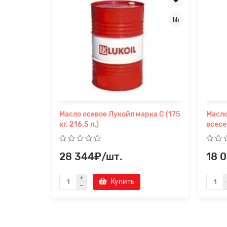
Масло осевое Лукойл марка С (175
Масло
кг, 216,5 л.)
всесез
28 344₽/шт.
18 
Купить