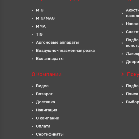
MIG
Акуст
панел
MIG/MAG
Напол
MMA
Свето
TIG
Подбо
Аргоновые аппараты
конст
Воздушно-плазменная резка
Лакок
Все аппараты
Двери
О Компании
Пок
Видео
Подбо
Возврат
Поиск
Доставка
Выбор
Навигация
О компании
Оплата
Сертификаты