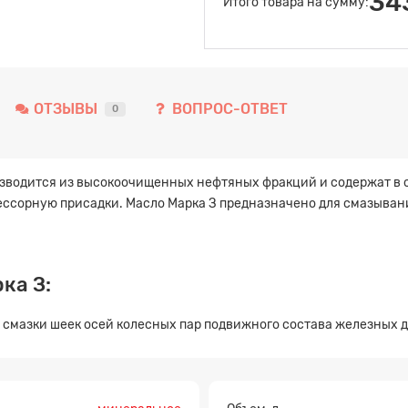
34
Итого товара на сумму:
ОТЗЫВЫ
ВОПРОС-ОТВЕТ
0
оизводится из высокоочищенных нефтяных фракций и содержат в 
ссорную присадки. Масло Марка З предназначено для смазывани
ка З:
смазки шеек осей колесных пар подвижного состава железных д