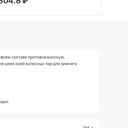
304.8 ₽
своем составе противоизносную,
я шеек осей колесных пар для зимнего
орог.