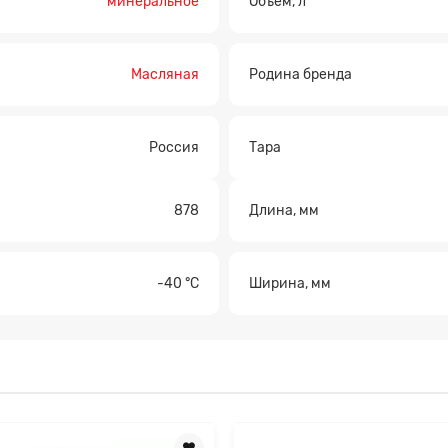
минеральное
Объем, л
Масляная
Родина бренда
а на расчет
Россия
Тара
878
Длина, мм
-40 °С
Ширина, мм
Прикрепите файл