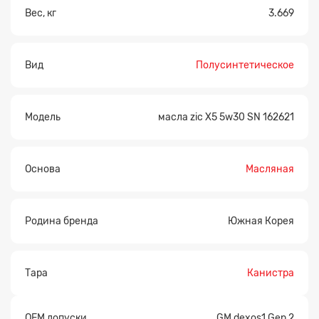
Вес, кг
3.669
Вид
Полусинтетическое
Модель
масла zic X5 5w30 SN 162621
Основа
Масляная
Родина бренда
Южная Корея
Заявка на расчет
×
Тара
Канистра
OEM допуски
GM dexos1 Gen 2