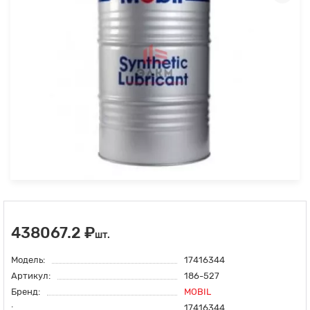
438067.2 ₽
шт.
Модель:
17416344
Артикул:
186-527
Бренд:
MOBIL
:
17416344