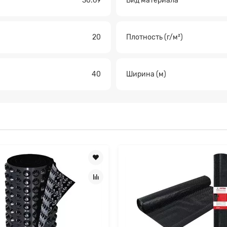
30.69
Вид материала
а на расчет
20
Плотность (г/м²)
40
Ширина (м)
Прикрепите файл