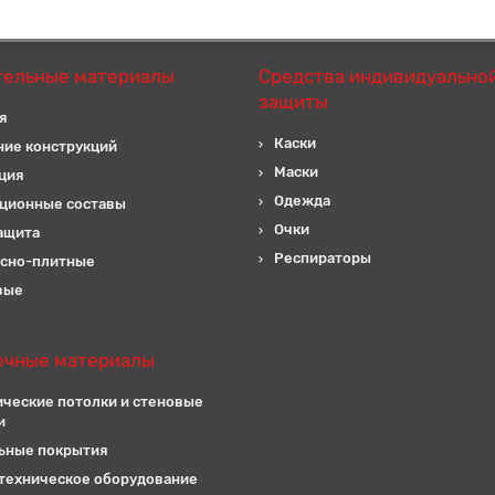
тельные материалы
Средства индивидуально
защиты
я
Каски
ние конструкций
Маски
ция
Одежда
ционные составы
Очки
ащита
Респираторы
сно-плитные
вые
очные материалы
ические потолки и стеновые
и
ьные покрытия
техническое оборудование