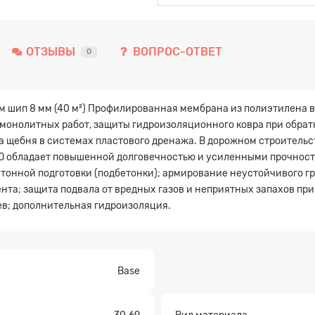
ОТЗЫВЫ
ВОПРОС-ОТВЕТ
0
м шип 8 мм (40 м²) Профилированная мембрана из полиэтилена в
 монолитных работ, защиты гидроизоляционного ковра при обрат
а щебня в системах пластового дренажа. В дорожном строительс
ECO обладает повышенной долговечностью и усиленными прочнос
тонной подготовки (подбетонки); армирование неустойчивого гру
нта; защита подвала от вредных газов и неприятных запахов пр
ев; дополнительная гидроизоляция.
Base