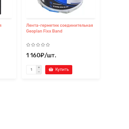
я
Лента-герметик соединительная
Лента-ге
Geoplan Fixx Band
Geoplan 
50мм х10
1 160₽/шт.
850₽/
Купить