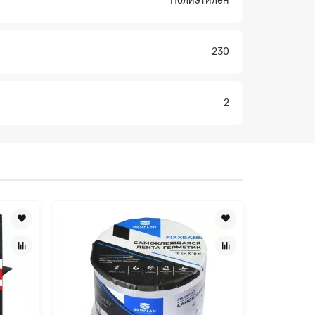
Полиэтилен
×
230
2