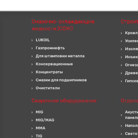
Смазочно-охлаждающие
Строи
жидкости (СОЖ)
Кровл
LUKOIL
Усиле
Газпромнефть
Изоля
Для штамповки металла
Инъек
Консервационные
Огнез
Концентраты
Древе
Смазки для подшипников
Гипсо
Очистители
Сварочное оборудование
Отдел
MIG
Акуст
панел
MIG/MAG
Напол
MMA
Свето
TIG