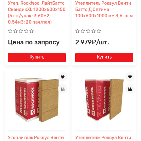
Утеп. RockWool ЛайтБаттс
Утеплитель Роквул Венти
СкандикXL 1200x600x150
Баттс Д Оптима
(5 шт/упак; 3,60м2;
100х600х1000 мм 3,6 кв.м
0,54м3; 20 пач/пал)
Цена по запросу
2 979₽/шт.
Купить
Купить
Утеплитель Роквул Венти
Утеплитель Роквул Венти