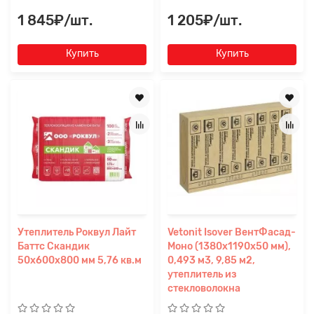
1 845₽/шт.
1 205₽/шт.
Купить
Купить
Утеплитель Роквул Лайт
Vetonit Isover ВентФасад-
Баттс Скандик
Моно (1380x1190x50 мм),
50х600х800 мм 5,76 кв.м
0,493 м3, 9,85 м2,
утеплитель из
стекловолокна