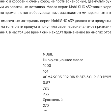
ению и коррозии, очень хорошие противоизносные, деэмульгиру
ми из различных металлов. Масла серии Mobil SHC 639 также хо
но применяются в оборудовании, смазываемом минеральными м
ы смазочные материалы серии Mobil SHC 639, делают эти продук
 на то, что эти продукты получили свое первоначальное признан
ния, в настоящее время они находят применение во многих отр
MOBIL
Циркуляционное масло
1000
164
AGMA 9005 E02
DIN 51517-3 CLP
ISO 1292
0.87
79.5
933
Оранжевый
270