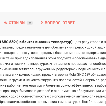
ОТЗЫВЫ
ВОПРОС-ОТВЕТ
0
 SHC 639 (не боится высоких температур)
- для редукторов и
тиками, предназначенные для обеспечения превосходной защит
синтезированных углеводородных базовых масел, не содержащи
 системы присадок позволяет этим продуктам обеспечивать вы
ысоких и низких температурах, что намного превышает способно
применении в тяжелонагруженных редукторах и подшипниках с в
няемых в их композициях, продукты серии Mobil SHC 639 облада
зоне нагрузки и не контактирующих поверхностей, например, ре
кие рабочие температуры и более высокую эффективность работы
ть срок службы узлов и деталей и экономить на обслуживании и 
превосходной совместимостью с используемой антиокислительно
бразованию, особенно при высоких температурах. Комбинация пр