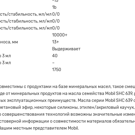
-15
1b
ость/стабильность, мл/мл
0/0
ость/стабильность, мл/мл
0/0
ость/стабильность, мл/мл
0/0
10000+
носа, мм
13+
а на расчет
Выдерживает
 3 мл
40
 3 мл
–
1750
9 совместимы с продуктами на базе минеральных масел, такое см
е от минеральных продуктов на масла семейства Mobil SHC 639,
ых эксплуатационных преимуществ. Масла серии Mobil SHC 63
уретановый эфир, некоторые силиконы, этилен/акриловый каучук
го совершенствования технологий возможны значительные изме
Прикрепите файл
остоверной информации о совместимости материалов обязатель
Вашим местным представителем Mobil.