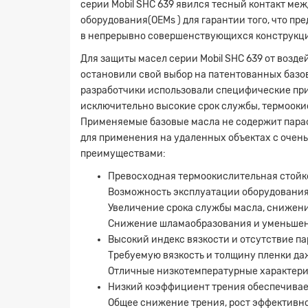
серии Mobil SHC 639 явился тесный контакт м
оборудования(OEMs ) для гарантии того, что 
в непрерывно совершенствующихся конструкци
Для защиты масел серии Mobil SHC 639 от возд
остановили свой выбор на патентованных базо
разработчики использовали специфические пр
исключительно высокие срок службы, термооки
Применяемые базовые масла не содержит параф
для применения на удаленных объектах с очен
преимуществами:
Превосходная термоокислительная стойко
Возможность эксплуатации оборудования
Увеличение срока службы масла, снижени
Снижение шламаобразования и уменьшени
Высокий индекс вязкости и отсутствие п
Требуемую вязкость и толщину пленки да
Отличные низкотемпературные характери
Низкий коэффициент трения обеспечивае
Общее снижение трения, рост эффективно