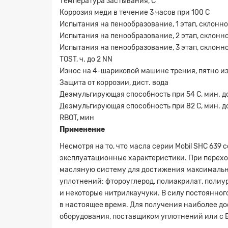
Температура застывания, С
Коррозия меди в течение 3 часов при 100 С
Испытания на пенообразование, 1 этап, склонн
Испытания на пенообразование, 2 этап, склонн
Испытания на пенообразование, 3 этап, склонн
TOST, ч. до 2 NN
Износ на 4-шариковой машине трения, пятно из
Заявк
Защита от коррозии, дист. вода
Деэмульгирующая способность при 54 С, мин. до
Деэмульгирующая способность при 82 С, мин. до
RBOT, мин
Применение
Несмотря на то, что масла серии Mobil SHC 63
эксплуатационные характеристики. При переход
масляную систему для достижения максимальн
уплотнений: фтороуглерод, полиакрилат, поли
и некоторые нитрилкаучуки. В силу постоянно
в настоящее время. Для получения наиболее д
оборудования, поставщиком уплотнений или с 