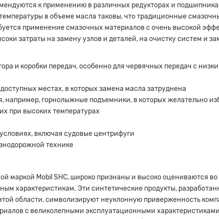
омендуются к применению в различных редукторах и подшипниках
 температуры в объеме масла таковы, что традиционные смазоч
ебуется применение смазочных материалов с очень высокой эф
ысоки затраты на замену узлов и деталей, на очистку систем и
тора и коробки передач, особенно для червячных передач с низ
одоступных местах, в которых замена масла затруднена
, например, горнолыжные подъемники, в которых желательно из
их при высоких температурах
условиях, включая судовые центрифуги
езнодорожной технике
ой маркой Mobil SHC, широко признаны и высоко оцениваются в
нным характеристикам. Эти синтетические продукты, разработа
той области, символизируют неуклонную приверженность комп
ериалов с великолепными эксплуатационными характеристиками