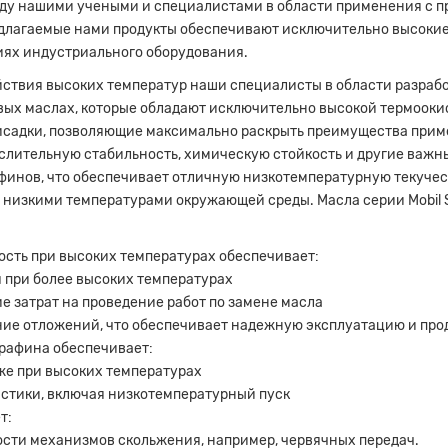
ежду нашими учеными и специалистами в области применения с 
предлагаемые нами продукты обеспечивают исключительно высок
ях индустриального оборудования.
ействия высоких температур наши специалисты в области разра
вых маслах, которые обладают исключительно высокой термоок
исадки, позволяющие максимально раскрыть преимущества прим
слительную стабильность, химическую стойкость и другие важн
инов, что обеспечивает отличную низкотемпературную текучес
ь низкими температурами окружающей среды. Масла серии Mobil
сть при высоких температурах обеспечивает:
 при более высоких температурах
е затрат на проведение работ по замене масла
е отложений, что обеспечивает надежную эксплуатацию и про
арафина обеспечивает:
же при высоких температурах
стики, включая низкотемпературный пуск
т:
сти механизмов скольжения, например, червячных передач.