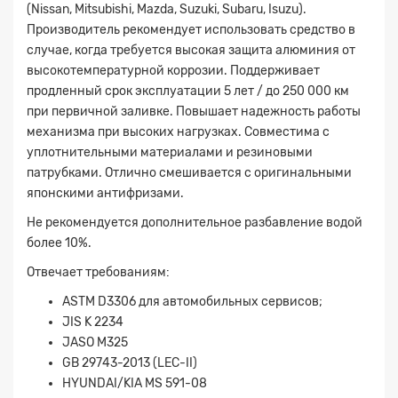
(Nissan, Mitsubishi, Mazda, Suzuki, Subaru, Isuzu).
Производитель рекомендует использовать средство в
случае, когда требуется высокая защита алюминия от
высокотемпературной коррозии. Поддерживает
продленный срок эксплуатации 5 лет / до 250 000 км
при первичной заливке. Повышает надежность работы
механизма при высоких нагрузках. Совместима с
уплотнительными материалами и резиновыми
патрубками. Отлично смешивается с оригинальными
японскими антифризами.
Не рекомендуется дополнительное разбавление водой
более 10%.
Отвечает требованиям:
ASTM D3306 для автомобильных сервисов;
JIS K 2234
JASO M325
Заявка на расчет
×
GB 29743-2013 (LEC-II)
HYUNDAI/KIA MS 591-08